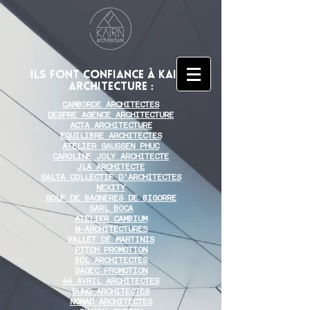
Ils font confiance à Kairn
Architecture :
CAMBORDE ARCHITECTES
DESPRE AGENCE ARCHITECTURE
ACTA ARCHITECTURE
EQUILIBRE ARCHITECTES
ATELIER GAUSSEN PHUC
CAROLINE JOLY ARCHITECTE
JLA ARCHITECTE
SALTA COLLECTIF D'ARCHITECTES
NEXITY
GOLF DE BAGNERES DE BIGORRE
SARL BOCA
ATELIER CAMBIUM
W-ARCHITECTURES
VALLET DE MARTINIS
PITCH PROMOTION
BDL ARCHITECTES
SAGEC PROMOTION
44 AVRIL ARCHITECTES
BUNQ ARCHITECTES
NOMAD ARCHITECTES